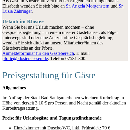
Als Gast im Kloster auf Zeit und bei Angeboten im Jugendhaus
Elisabeth wenden Sie sich bitte an
Sr. Angela Morgenstern
und
Sr.
Luzia Zähringer
.
Urlaub im Kloster
Wenn Sie bei uns Urlaub machen möchten – ohne
Gesprächsbegleitung – in einem unserer Gästehäuser, als Pilger
unterwegs sind oder eine Auszeit ohne Gesprächsbegleitung,
wenden Sie sich direkt an unsere Mitarbeiter*innen des
Gästebereichs an der Pforte.
Anmeldeformular für den Gästebereich
. E-mail:
pforte@klostersiessen.de
. Telefon 07581-800.
Preisgestaltung für Gäste
Allgemeines
Im Auftrag der Stadt Bad Saulgau erheben wir einen Kurbeitrag in
Höhe von derzeit 3,10 € pro Person und Nacht gemäß der aktuellen
Kurbeitragssatzung.
Preise für Urlaubsgäste und Tagungsteilnehmende
Einzelzimmer mit Dusche/WC, inkl. Frühstück: 70 €